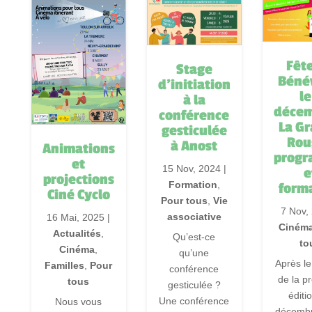
Fêt
Stage
Béné
d’initiation
le
à la
décem
conférence
La G
gesticulée
Rou
à Anost
Animations
prog
et
15 Nov, 2024
|
e
projections
Formation
,
form
Ciné Cyclo
Pour tous
,
Vie
7 Nov,
associative
16 Mai, 2025
|
Ciném
Actualités
,
Qu’est-ce
to
Cinéma
,
qu’une
Après l
Familles
,
Pour
conférence
de la p
tous
gesticulée ?
éditi
Une conférence
Nous vous
décemb