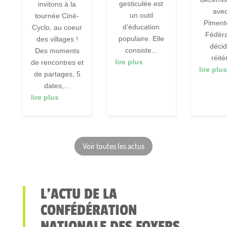
gesticulée est
invitons à la
ave
un outil
tournée Ciné-
Pimente
d’éducation
Cyclo, au coeur
Fédéra
populaire. Elle
des villages !
déci
consiste...
Des moments
réitér
lire plus
de rencontres et
lire plus
de partages, 5
dates,...
lire plus
Voir toutes les actus
L’ACTU DE LA
CONFÉDÉRATION
NATIONALE DES FOYERS