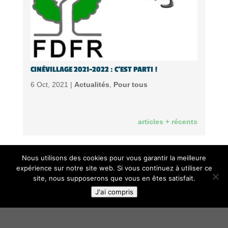
CINÉVILLAGE 2021-2022 : C’EST PARTI !
6 Oct, 2021 |
Actualités
,
Pour tous
articles + récents
Nous utilisons des cookies pour vous garantir la meilleure
expérience sur notre site web. Si vous continuez à utiliser ce
Foyers Ruraux de l'Autunois Morvan
site, nous supposerons que vous en êtes satisfait.
4 rue du Moulin des Roches
J'ai compris
71320 - Toulon sur Arroux
06.49.11.40.93