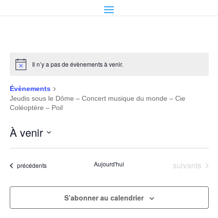
Il n’y a pas de évènements à venir.
Évènements
Jeudis sous le Dôme – Concert musique du monde – Cie
Coléoptère – Poil
À venir
Sélectionnez
une
Évènements
Aujourd'hui
suivants
Évènements
précédents
date.
S’abonner au calendrier