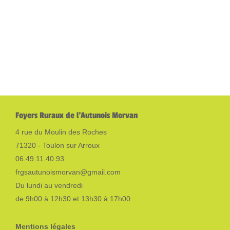
Foyers Ruraux de l'Autunois Morvan
4 rue du Moulin des Roches
71320 - Toulon sur Arroux
06.49.11.40.93
frgsautunoismorvan@gmail.com
Du lundi au vendredi
de 9h00 à 12h30 et 13h30 à 17h00
Mentions légales